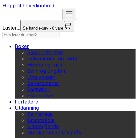
Hopp til hovedinnhold
Laster...
Se handlekurv - 0 vare
Bøker
Skjønnlitteratur
Dokumentar og fakta
Hobby og fritid
Barn og ungdom
Ung voksen
Serieromaner
Fagbøker
Skolebøker
Forfattere
Utdanning
Barnehage
Grunnskole
Videregående
Norsk som andrespråk