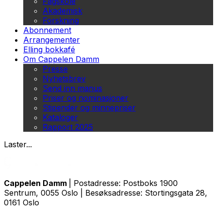
Fagskole
Akademisk
Forskning
Abonnement
Arrangementer
Elling bokkafé
Om Cappelen Damm
Presse
Nyhetsbrev
Send inn manus
Priser og nominasjoner
Stipender og minnepriser
Kataloger
Rapport 2025
Laster...
Cappelen Damm
| Postadresse: Postboks 1900
Sentrum, 0055 Oslo | Besøksadresse: Stortingsgata 28,
0161 Oslo