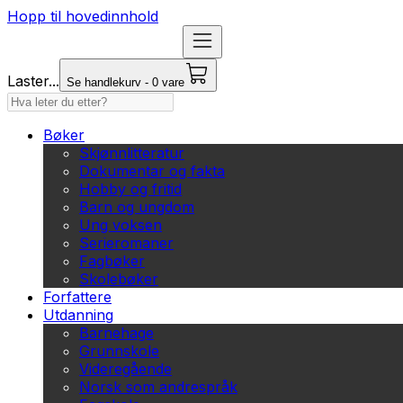
Hopp til hovedinnhold
Laster...
Se handlekurv - 0 vare
Bøker
Skjønnlitteratur
Dokumentar og fakta
Hobby og fritid
Barn og ungdom
Ung voksen
Serieromaner
Fagbøker
Skolebøker
Forfattere
Utdanning
Barnehage
Grunnskole
Videregående
Norsk som andrespråk