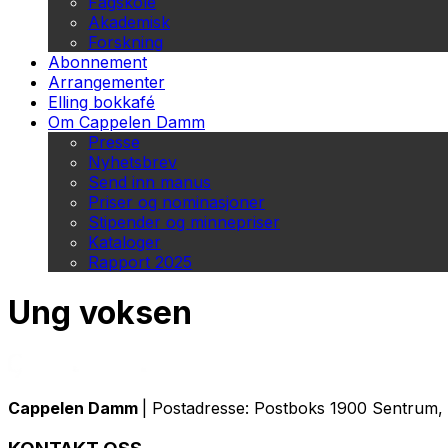
Fagskole
Akademisk
Forskning
Abonnement
Arrangementer
Elling bokkafé
Om Cappelen Damm
Presse
Nyhetsbrev
Send inn manus
Priser og nominasjoner
Stipender og minnepriser
Kataloger
Rapport 2025
Ung voksen
Cappelen Damm
| Postadresse: Postboks 1900 Sentrum, 