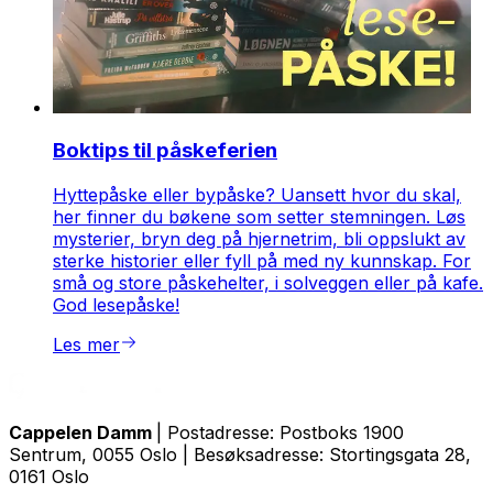
Boktips til påskeferien
Hyttepåske eller bypåske? Uansett hvor du skal,
her finner du bøkene som setter stemningen. Løs
mysterier, bryn deg på hjernetrim, bli oppslukt av
sterke historier eller fyll på med ny kunnskap. For
små og store påskehelter, i solveggen eller på kafe.
God lesepåske!
Les mer
Cappelen Damm
| Postadresse: Postboks 1900
Sentrum, 0055 Oslo | Besøksadresse: Stortingsgata 28,
0161 Oslo