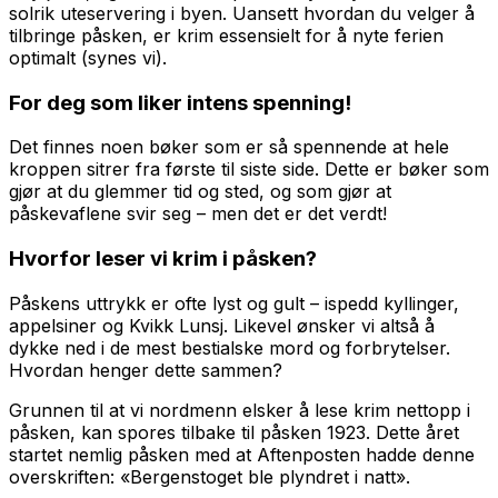
solrik uteservering i byen. Uansett hvordan du velger å
tilbringe påsken, er krim essensielt for å nyte ferien
optimalt (synes vi).
For deg som liker intens spenning!
Det finnes noen bøker som er så spennende at hele
kroppen sitrer fra første til siste side. Dette er bøker som
gjør at du glemmer tid og sted, og som gjør at
påskevaflene svir seg – men det er det verdt!
Hvorfor leser vi krim i påsken?
Påskens uttrykk er ofte lyst og gult – ispedd kyllinger,
appelsiner og Kvikk Lunsj. Likevel ønsker vi altså å
dykke ned i de mest bestialske mord og forbrytelser.
Hvordan henger dette sammen?
Grunnen til at vi nordmenn elsker å lese krim nettopp i
påsken, kan spores tilbake til påsken 1923. Dette året
startet nemlig påsken med at
Aftenposten
hadde denne
overskriften: «Bergenstoget ble plyndret i natt».