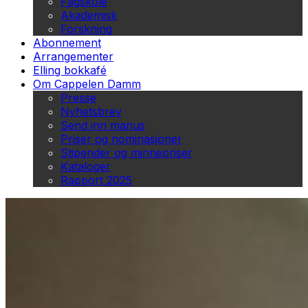
Fagskole
Akademisk
Forskning
Abonnement
Arrangementer
Elling bokkafé
Om Cappelen Damm
Presse
Nyhetsbrev
Send inn manus
Priser og nominasjoner
Stipender og minnepriser
Kataloger
Rapport 2025