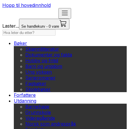
Hopp til hovedinnhold
Laster...
Se handlekurv - 0 vare
Bøker
Skjønnlitteratur
Dokumentar og fakta
Hobby og fritid
Barn og ungdom
Ung voksen
Serieromaner
Fagbøker
Skolebøker
Forfattere
Utdanning
Barnehage
Grunnskole
Videregående
Norsk som andrespråk