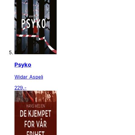
Psyko
Widar Aspeli
229,-