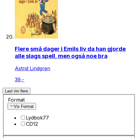
Flere små dager i Emils liv da han gjorde
alle slags spell, men også noe bra
Astrid Lindgren
39,-
Last inn flere
Format
Vis Format
Lydbok
77
CD
12