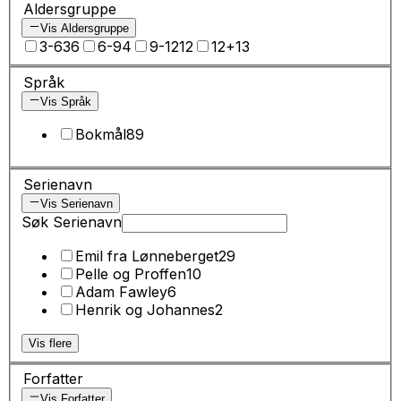
Aldersgruppe
Vis Aldersgruppe
3-6
36
6-9
4
9-12
12
12+
13
Språk
Vis Språk
Bokmål
89
Serienavn
Vis Serienavn
Søk Serienavn
Emil fra Lønneberget
29
Pelle og Proffen
10
Adam Fawley
6
Henrik og Johannes
2
Vis flere
Forfatter
Vis Forfatter