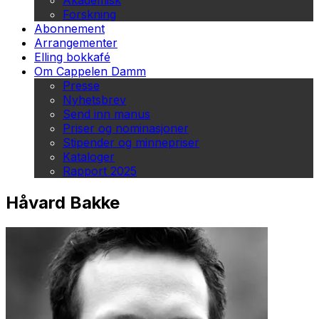
Akademisk
Forskning
Abonnement
Arrangementer
Elling bokkafé
Om Cappelen Damm
Presse
Nyhetsbrev
Send inn manus
Priser og nominasjoner
Stipender og minnepriser
Kataloger
Rapport 2025
Håvard Bakke