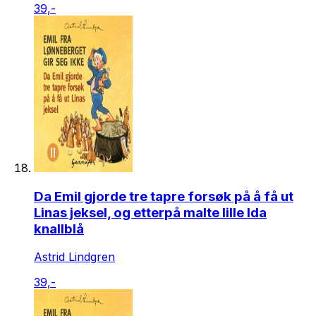
39,-
Da Emil gjorde tre tapre forsøk på å få ut
Linas jeksel, og etterpå malte lille Ida
knallblå
Astrid Lindgren
39,-