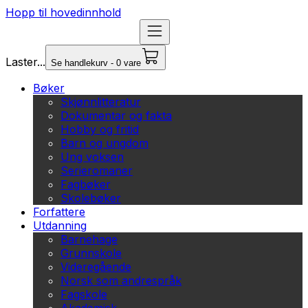
Hopp til hovedinnhold
Laster...
Se handlekurv - 0 vare
Bøker
Skjønnlitteratur
Dokumentar og fakta
Hobby og fritid
Barn og ungdom
Ung voksen
Serieromaner
Fagbøker
Skolebøker
Forfattere
Utdanning
Barnehage
Grunnskole
Videregående
Norsk som andrespråk
Fagskole