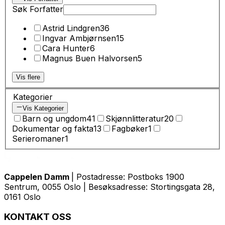
Søk Forfatter
Astrid Lindgren
36
Ingvar Ambjørnsen
15
Cara Hunter
6
Magnus Buen Halvorsen
5
Vis flere
Kategorier
Vis Kategorier
Barn og ungdom
41
Skjønnlitteratur
20
Dokumentar og fakta
13
Fagbøker
1
Serieromaner
1
Cappelen Damm
| Postadresse: Postboks 1900
Sentrum, 0055 Oslo | Besøksadresse: Stortingsgata 28,
0161 Oslo
KONTAKT OSS