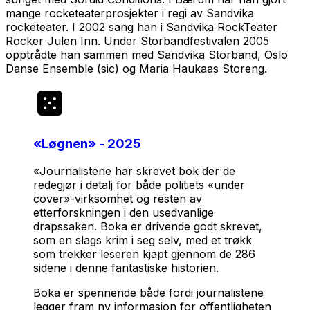
mange rocketeaterprosjekter i regi av Sandvika
rocketeater. I 2002 sang han i Sandvika RockTeater
Rocker Julen Inn. Under Storbandfestivalen 2005
opptrådte han sammen med Sandvika Storband, Oslo
Danse Ensemble (sic) og Maria Haukaas Storeng.
«
Løgnen
» - 2025
«Journalistene har skrevet bok der de
redegjør i detalj for både politiets «under
cover»-virksomhet og resten av
etterforskningen i den usedvanlige
drapssaken. Boka er drivende godt skrevet,
som en slags krim i seg selv, med et trøkk
som trekker leseren kjapt gjennom de 286
sidene i denne fantastiske historien.
Boka er spennende både fordi journalistene
legger fram ny informasjon for offentligheten