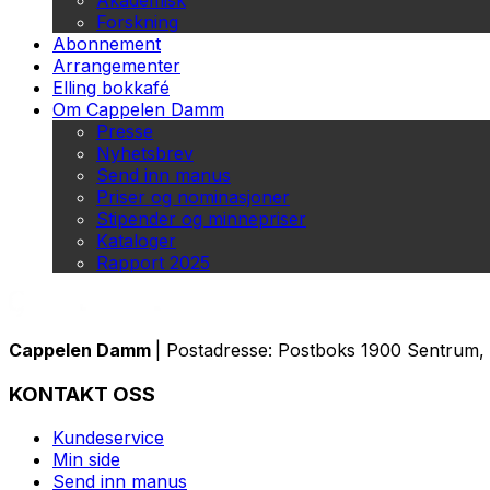
Akademisk
Forskning
Abonnement
Arrangementer
Elling bokkafé
Om Cappelen Damm
Presse
Nyhetsbrev
Send inn manus
Priser og nominasjoner
Stipender og minnepriser
Kataloger
Rapport 2025
Cappelen Damm
| Postadresse: Postboks 1900 Sentrum, 
KONTAKT OSS
Kundeservice
Min side
Send inn manus