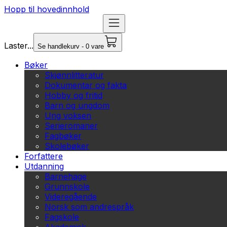
Hopp til hovedinnhold
Laster...
Se handlekurv - 0 vare
Bøker
Skjønnlitteratur
Dokumentar og fakta
Hobby og fritid
Barn og ungdom
Ung voksen
Serieromaner
Fagbøker
Skolebøker
Forfattere
Utdanning
Barnehage
Grunnskole
Videregående
Norsk som andrespråk
Fagskole