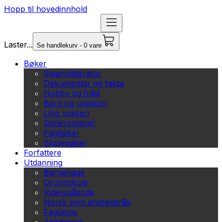
Hopp til hovedinnhold
Laster...
Se handlekurv - 0 vare
Bøker
Skjønnlitteratur
Dokumentar og fakta
Hobby og fritid
Barn og ungdom
Ung voksen
Serieromaner
Fagbøker
Skolebøker
Forfattere
Utdanning
Barnehage
Grunnskole
Videregående
Norsk som andrespråk
Fagskole