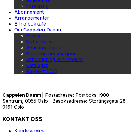
Akademisk
Forskning
Abonnement
Arrangementer
Elling bokkafé
Om Cappelen Damm
Presse
Nyhetsbrev
Send inn manus
Priser og nominasjoner
Stipender og minnepriser
Kataloger
Rapport 2025
Cappelen Damm
| Postadresse: Postboks 1900
Sentrum, 0055 Oslo | Besøksadresse: Stortingsgata 28,
0161 Oslo
KONTAKT OSS
Kundeservice