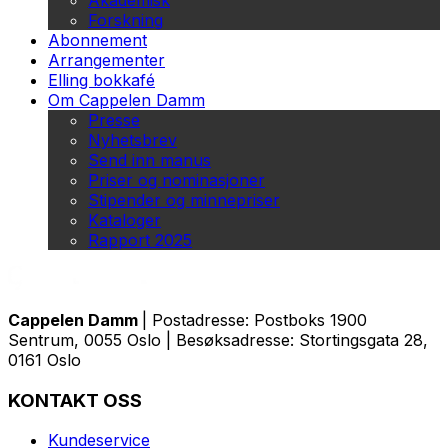
Akademisk
Forskning
Abonnement
Arrangementer
Elling bokkafé
Om Cappelen Damm
Presse
Nyhetsbrev
Send inn manus
Priser og nominasjoner
Stipender og minnepriser
Kataloger
Rapport 2025
Cappelen Damm
| Postadresse: Postboks 1900
Sentrum, 0055 Oslo | Besøksadresse: Stortingsgata 28,
0161 Oslo
KONTAKT OSS
Kundeservice