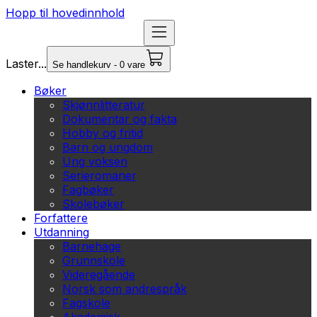
Hopp til hovedinnhold
Laster...
Se handlekurv - 0 vare
Bøker
Skjønnlitteratur
Dokumentar og fakta
Hobby og fritid
Barn og ungdom
Ung voksen
Serieromaner
Fagbøker
Skolebøker
Forfattere
Utdanning
Barnehage
Grunnskole
Videregående
Norsk som andrespråk
Fagskole