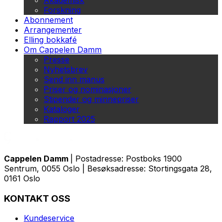
Akademisk
Forskning
Abonnement
Arrangementer
Elling bokkafé
Om Cappelen Damm
Presse
Nyhetsbrev
Send inn manus
Priser og nominasjoner
Stipender og minnepriser
Kataloger
Rapport 2025
Cappelen Damm
| Postadresse: Postboks 1900
Sentrum, 0055 Oslo | Besøksadresse: Stortingsgata 28,
0161 Oslo
KONTAKT OSS
Kundeservice