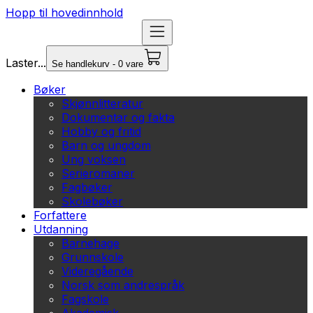
Hopp til hovedinnhold
Laster...
Se handlekurv - 0 vare
Bøker
Skjønnlitteratur
Dokumentar og fakta
Hobby og fritid
Barn og ungdom
Ung voksen
Serieromaner
Fagbøker
Skolebøker
Forfattere
Utdanning
Barnehage
Grunnskole
Videregående
Norsk som andrespråk
Fagskole