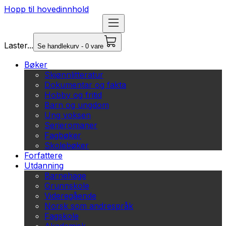
Hopp til hovedinnhold
Laster...
Se handlekurv - 0 vare
Bøker
Skjønnlitteratur
Dokumentar og fakta
Hobby og fritid
Barn og ungdom
Ung voksen
Serieromaner
Fagbøker
Skolebøker
Forfattere
Utdanning
Barnehage
Grunnskole
Videregående
Norsk som andrespråk
Fagskole