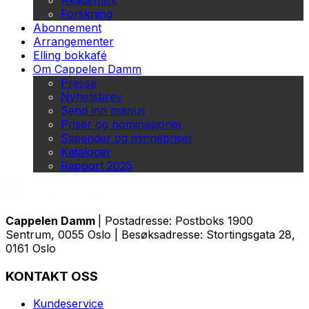
Akademisk
Forskning
Abonnement
Arrangementer
Elling bokkafé
Om Cappelen Damm
Presse
Nyhetsbrev
Send inn manus
Priser og nominasjoner
Stipender og minnepriser
Kataloger
Rapport 2025
Cappelen Damm
| Postadresse: Postboks 1900
Sentrum, 0055 Oslo | Besøksadresse: Stortingsgata 28,
0161 Oslo
KONTAKT OSS
Kundeservice