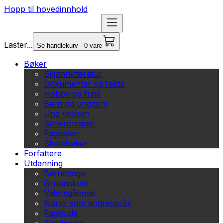
Hopp til hovedinnhold
Laster...
Se handlekurv - 0 vare
Bøker
Skjønnlitteratur
Dokumentar og fakta
Hobby og fritid
Barn og ungdom
Ung voksen
Serieromaner
Fagbøker
Skolebøker
Forfattere
Utdanning
Barnehage
Grunnskole
Videregående
Norsk som andrespråk
Fagskole