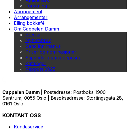
Akademisk
Forskning
Abonnement
Arrangementer
Elling bokkafé
Om Cappelen Damm
Presse
Nyhetsbrev
Send inn manus
Priser og nominasjoner
Stipender og minnepriser
Kataloger
Rapport 2025
Cappelen Damm
| Postadresse: Postboks 1900
Sentrum, 0055 Oslo | Besøksadresse: Stortingsgata 28,
0161 Oslo
KONTAKT OSS
Kundeservice