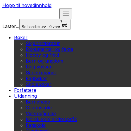
Hopp til hovedinnhold
Laster...
Se handlekurv - 0 vare
Bøker
Skjønnlitteratur
Dokumentar og fakta
Hobby og fritid
Barn og ungdom
Ung voksen
Serieromaner
Fagbøker
Skolebøker
Forfattere
Utdanning
Barnehage
Grunnskole
Videregående
Norsk som andrespråk
Fagskole