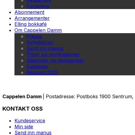
Akademisk
Forskning
Abonnement
Arrangementer
Elling bokkafé
Om Cappelen Damm
Presse
Nyhetsbrev
Send inn manus
Priser og nominasjoner
Stipender og minnepriser
Kataloger
Rapport 2025
Cappelen Damm
| Postadresse: Postboks 1900 Sentrum, 
KONTAKT OSS
Kundeservice
Min side
Send inn manus