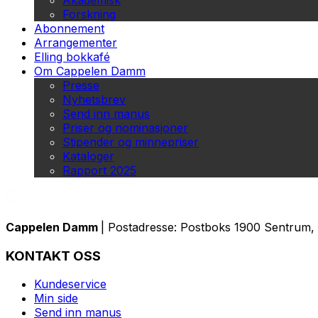
Akademisk
Forskning
Abonnement
Arrangementer
Elling bokkafé
Om Cappelen Damm
Presse
Nyhetsbrev
Send inn manus
Priser og nominasjoner
Stipender og minnepriser
Kataloger
Rapport 2025
Cappelen Damm
| Postadresse: Postboks 1900 Sentrum, 
KONTAKT OSS
Kundeservice
Min side
Send inn manus