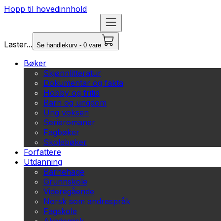
Hopp til hovedinnhold
Laster...
Se handlekurv - 0 vare
Bøker
Skjønnlitteratur
Dokumentar og fakta
Hobby og fritid
Barn og ungdom
Ung voksen
Serieromaner
Fagbøker
Skolebøker
Forfattere
Utdanning
Barnehage
Grunnskole
Videregående
Norsk som andrespråk
Fagskole