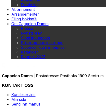
Akademisk
Forskning
Abonnement
Arrangementer
Elling bokkafé
Om Cappelen Damm
Presse
Nyhetsbrev
Send inn manus
Priser og nominasjoner
Stipender og minnepriser
Kataloger
Rapport 2025
Cappelen Damm
| Postadresse: Postboks 1900 Sentrum, 
KONTAKT OSS
Kundeservice
Min side
Send inn manus