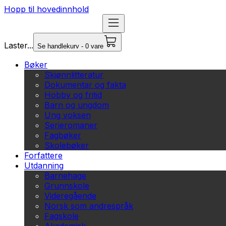
Hopp til hovedinnhold
Laster...
Se handlekurv - 0 vare
Bøker
Skjønnlitteratur
Dokumentar og fakta
Hobby og fritid
Barn og ungdom
Ung voksen
Serieromaner
Fagbøker
Skolebøker
Forfattere
Utdanning
Barnehage
Grunnskole
Videregående
Norsk som andrespråk
Fagskole