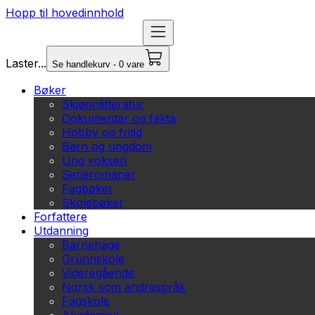
Hopp til hovedinnhold
Laster...
Se handlekurv - 0 vare
Bøker
Skjønnlitteratur
Dokumentar og fakta
Hobby og fritid
Barn og ungdom
Ung voksen
Serieromaner
Fagbøker
Skolebøker
Forfattere
Utdanning
Barnehage
Grunnskole
Videregående
Norsk som andrespråk
Fagskole