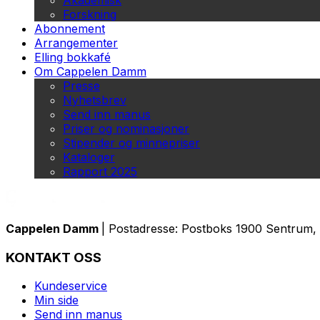
Akademisk
Forskning
Abonnement
Arrangementer
Elling bokkafé
Om Cappelen Damm
Presse
Nyhetsbrev
Send inn manus
Priser og nominasjoner
Stipender og minnepriser
Kataloger
Rapport 2025
Cappelen Damm
| Postadresse: Postboks 1900 Sentrum, 
KONTAKT OSS
Kundeservice
Min side
Send inn manus