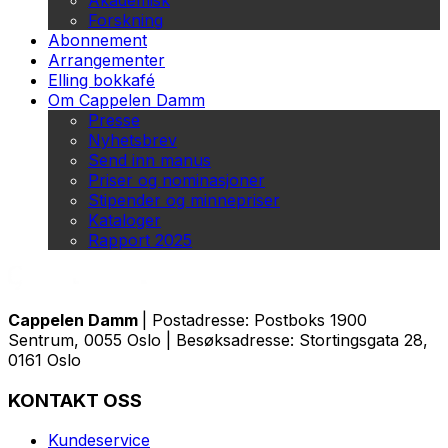
Akademisk
Forskning
Abonnement
Arrangementer
Elling bokkafé
Om Cappelen Damm
Presse
Nyhetsbrev
Send inn manus
Priser og nominasjoner
Stipender og minnepriser
Kataloger
Rapport 2025
Cappelen Damm
| Postadresse: Postboks 1900
Sentrum, 0055 Oslo | Besøksadresse: Stortingsgata 28,
0161 Oslo
KONTAKT OSS
Kundeservice