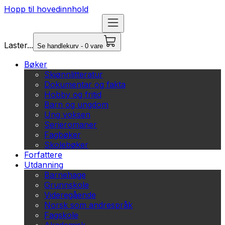
Hopp til hovedinnhold
Laster...
Se handlekurv - 0 vare
Bøker
Skjønnlitteratur
Dokumentar og fakta
Hobby og fritid
Barn og ungdom
Ung voksen
Serieromaner
Fagbøker
Skolebøker
Forfattere
Utdanning
Barnehage
Grunnskole
Videregående
Norsk som andrespråk
Fagskole