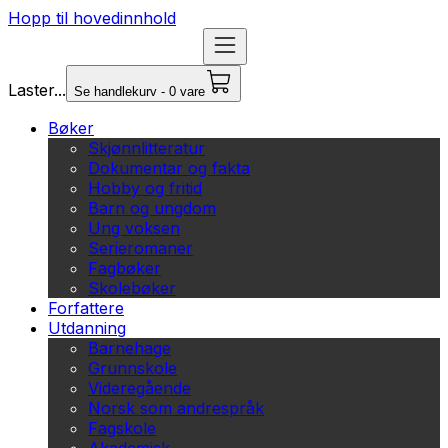
Hopp til hovedinnhold
Laster...
Se handlekurv - 0 vare
Bøker
Skjønnlitteratur
Dokumentar og fakta
Hobby og fritid
Barn og ungdom
Ung voksen
Serieromaner
Fagbøker
Skolebøker
Forfattere
Utdanning
Barnehage
Grunnskole
Videregående
Norsk som andrespråk
Fagskole