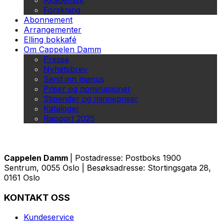
Akademisk
Forskning
Abonnement
Arrangementer
Elling bokkafé
Om Cappelen Damm
Presse
Nyhetsbrev
Send inn manus
Priser og nominasjoner
Stipender og minnepriser
Kataloger
Rapport 2025
Cappelen Damm
| Postadresse: Postboks 1900
Sentrum, 0055 Oslo | Besøksadresse: Stortingsgata 28,
0161 Oslo
KONTAKT OSS
Kundeservice