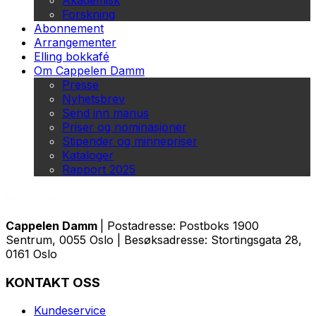
Akademisk
Forskning
Abonnement
Arrangementer
Elling bokkafé
Om Cappelen Damm
Presse
Nyhetsbrev
Send inn manus
Priser og nominasjoner
Stipender og minnepriser
Kataloger
Rapport 2025
Cappelen Damm
| Postadresse: Postboks 1900
Sentrum, 0055 Oslo | Besøksadresse: Stortingsgata 28,
0161 Oslo
KONTAKT OSS
Kundeservice