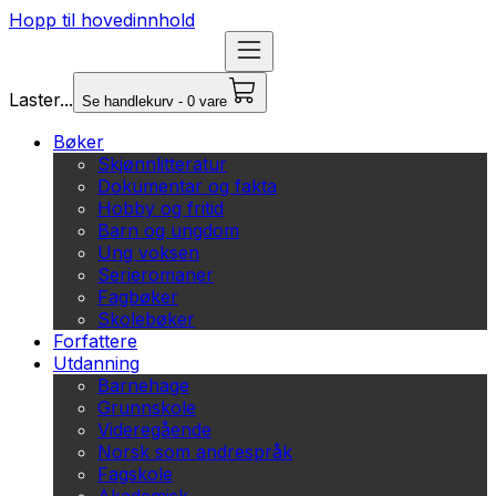
Hopp til hovedinnhold
Laster...
Se handlekurv - 0 vare
Bøker
Skjønnlitteratur
Dokumentar og fakta
Hobby og fritid
Barn og ungdom
Ung voksen
Serieromaner
Fagbøker
Skolebøker
Forfattere
Utdanning
Barnehage
Grunnskole
Videregående
Norsk som andrespråk
Fagskole