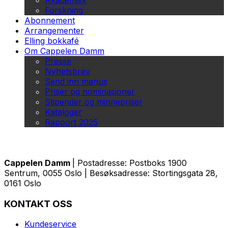
Akademisk
Forskning
Abonnement
Arrangementer
Elling bokkafé
Om Cappelen Damm
Presse
Nyhetsbrev
Send inn manus
Priser og nominasjoner
Stipender og minnepriser
Kataloger
Rapport 2025
Cappelen Damm
| Postadresse: Postboks 1900
Sentrum, 0055 Oslo | Besøksadresse: Stortingsgata 28,
0161 Oslo
KONTAKT OSS
Kundeservice