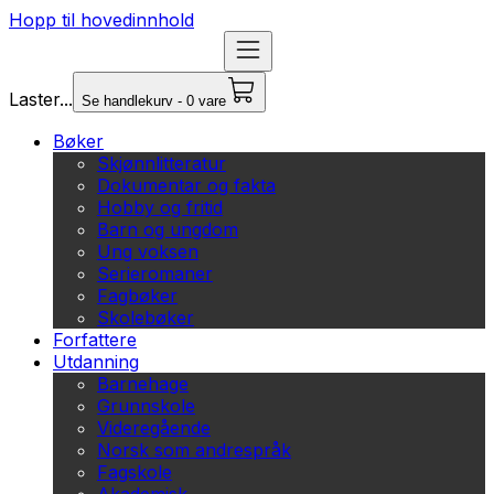
Hopp til hovedinnhold
Laster...
Se handlekurv - 0 vare
Bøker
Skjønnlitteratur
Dokumentar og fakta
Hobby og fritid
Barn og ungdom
Ung voksen
Serieromaner
Fagbøker
Skolebøker
Forfattere
Utdanning
Barnehage
Grunnskole
Videregående
Norsk som andrespråk
Fagskole