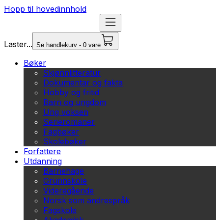
Hopp til hovedinnhold
Laster...
Se handlekurv - 0 vare
Bøker
Skjønnlitteratur
Dokumentar og fakta
Hobby og fritid
Barn og ungdom
Ung voksen
Serieromaner
Fagbøker
Skolebøker
Forfattere
Utdanning
Barnehage
Grunnskole
Videregående
Norsk som andrespråk
Fagskole