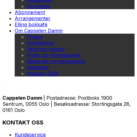
Akademisk
Forskning
Abonnement
Arrangementer
Elling bokkafé
Om Cappelen Damm
Presse
Nyhetsbrev
Send inn manus
Priser og nominasjoner
Stipender og minnepriser
Kataloger
Rapport 2025
Cappelen Damm
| Postadresse: Postboks 1900
Sentrum, 0055 Oslo | Besøksadresse: Stortingsgata 28,
0161 Oslo
KONTAKT OSS
Kundeservice