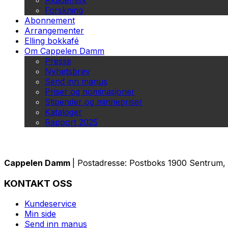
Akademisk
Forskning
Abonnement
Arrangementer
Elling bokkafé
Om Cappelen Damm
Presse
Nyhetsbrev
Send inn manus
Priser og nominasjoner
Stipender og minnepriser
Kataloger
Rapport 2025
Cappelen Damm
| Postadresse: Postboks 1900 Sentrum, 
KONTAKT OSS
Kundeservice
Min side
Send inn manus