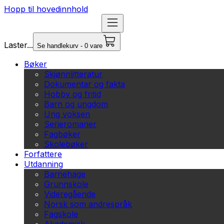
Hopp til hovedinnhold
Laster...
Se handlekurv - 0 vare
Bøker
Skjønnlitteratur
Dokumentar og fakta
Hobby og fritid
Barn og ungdom
Ung voksen
Serieromaner
Fagbøker
Skolebøker
Forfattere
Utdanning
Barnehage
Grunnskole
Videregående
Norsk som andrespråk
Fagskole