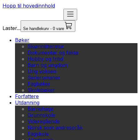
Hopp til hovedinnhold
Laster...
Se handlekurv - 0 vare
Bøker
Skjønnlitteratur
Dokumentar og fakta
Hobby og fritid
Barn og ungdom
Ung voksen
Serieromaner
Fagbøker
Skolebøker
Forfattere
Utdanning
Barnehage
Grunnskole
Videregående
Norsk som andrespråk
Fagskole