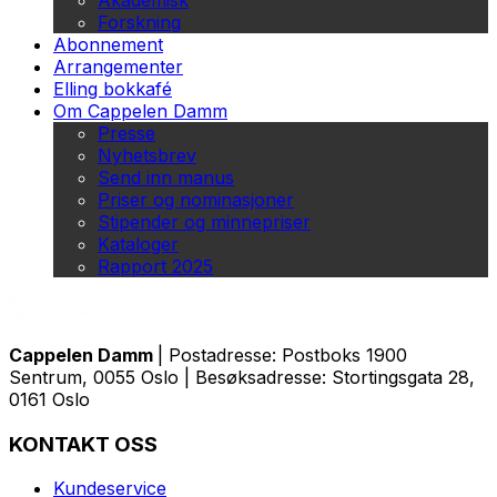
Akademisk
Forskning
Abonnement
Arrangementer
Elling bokkafé
Om Cappelen Damm
Presse
Nyhetsbrev
Send inn manus
Priser og nominasjoner
Stipender og minnepriser
Kataloger
Rapport 2025
Cappelen Damm
| Postadresse: Postboks 1900
Sentrum, 0055 Oslo | Besøksadresse: Stortingsgata 28,
0161 Oslo
KONTAKT OSS
Kundeservice