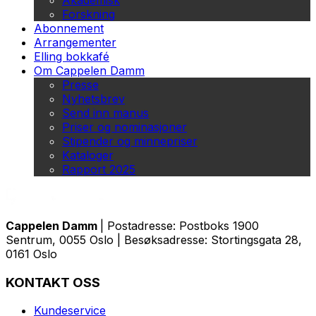
Akademisk
Forskning
Abonnement
Arrangementer
Elling bokkafé
Om Cappelen Damm
Presse
Nyhetsbrev
Send inn manus
Priser og nominasjoner
Stipender og minnepriser
Kataloger
Rapport 2025
Cappelen Damm
| Postadresse: Postboks 1900
Sentrum, 0055 Oslo | Besøksadresse: Stortingsgata 28,
0161 Oslo
KONTAKT OSS
Kundeservice