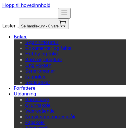
Hopp til hovedinnhold
Laster...
Se handlekurv - 0 vare
Bøker
Skjønnlitteratur
Dokumentar og fakta
Hobby og fritid
Barn og ungdom
Ung voksen
Serieromaner
Fagbøker
Skolebøker
Forfattere
Utdanning
Barnehage
Grunnskole
Videregående
Norsk som andrespråk
Fagskole