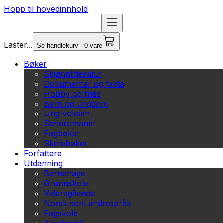
Hopp til hovedinnhold
Laster...
Se handlekurv - 0 vare
Bøker
Skjønnlitteratur
Dokumentar og fakta
Hobby og fritid
Barn og ungdom
Ung voksen
Serieromaner
Fagbøker
Skolebøker
Forfattere
Utdanning
Barnehage
Grunnskole
Videregående
Norsk som andrespråk
Fagskole