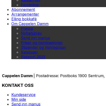
Akademisk
Forskning
Abonnement
Arrangementer
Elling bokkafé
Om Cappelen Damm
Presse
Nyhetsbrev
Send inn manus
Priser og nominasjoner
Stipender og minnepriser
Kataloger
Rapport 2025
Cappelen Damm
| Postadresse: Postboks 1900 Sentrum, 
KONTAKT OSS
Kundeservice
Min side
Send inn manus