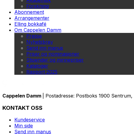
Akademisk
Forskning
Abonnement
Arrangementer
Elling bokkafé
Om Cappelen Damm
Presse
Nyhetsbrev
Send inn manus
Priser og nominasjoner
Stipender og minnepriser
Kataloger
Rapport 2025
Cappelen Damm
| Postadresse: Postboks 1900 Sentrum, 
KONTAKT OSS
Kundeservice
Min side
Send inn manus