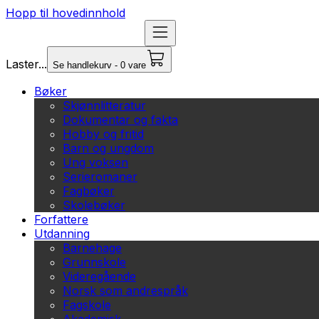
Hopp til hovedinnhold
Laster...
Se handlekurv - 0 vare
Bøker
Skjønnlitteratur
Dokumentar og fakta
Hobby og fritid
Barn og ungdom
Ung voksen
Serieromaner
Fagbøker
Skolebøker
Forfattere
Utdanning
Barnehage
Grunnskole
Videregående
Norsk som andrespråk
Fagskole