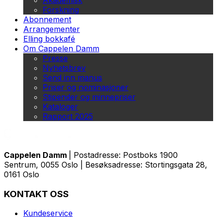
Akademisk
Forskning
Abonnement
Arrangementer
Elling bokkafé
Om Cappelen Damm
Presse
Nyhetsbrev
Send inn manus
Priser og nominasjoner
Stipender og minnepriser
Kataloger
Rapport 2025
Cappelen Damm
| Postadresse: Postboks 1900
Sentrum, 0055 Oslo | Besøksadresse: Stortingsgata 28,
0161 Oslo
KONTAKT OSS
Kundeservice