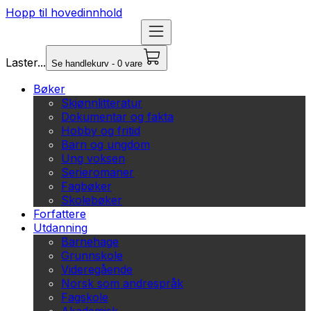
Hopp til hovedinnhold
Laster...
Se handlekurv - 0 vare
Bøker
Skjønnlitteratur
Dokumentar og fakta
Hobby og fritid
Barn og ungdom
Ung voksen
Serieromaner
Fagbøker
Skolebøker
Forfattere
Utdanning
Barnehage
Grunnskole
Videregående
Norsk som andrespråk
Fagskole