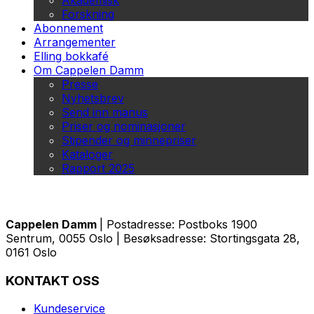
Akademisk
Forskning
Abonnement
Arrangementer
Elling bokkafé
Om Cappelen Damm
Presse
Nyhetsbrev
Send inn manus
Priser og nominasjoner
Stipender og minnepriser
Kataloger
Rapport 2025
Cappelen Damm
| Postadresse: Postboks 1900
Sentrum, 0055 Oslo | Besøksadresse: Stortingsgata 28,
0161 Oslo
KONTAKT OSS
Kundeservice