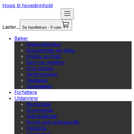
Hopp til hovedinnhold
Laster...
Se handlekurv - 0 vare
Bøker
Skjønnlitteratur
Dokumentar og fakta
Hobby og fritid
Barn og ungdom
Ung voksen
Serieromaner
Fagbøker
Skolebøker
Forfattere
Utdanning
Barnehage
Grunnskole
Videregående
Norsk som andrespråk
Fagskole