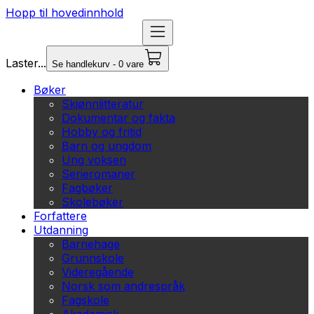
Hopp til hovedinnhold
Laster...
Se handlekurv - 0 vare
Bøker
Skjønnlitteratur
Dokumentar og fakta
Hobby og fritid
Barn og ungdom
Ung voksen
Serieromaner
Fagbøker
Skolebøker
Forfattere
Utdanning
Barnehage
Grunnskole
Videregående
Norsk som andrespråk
Fagskole