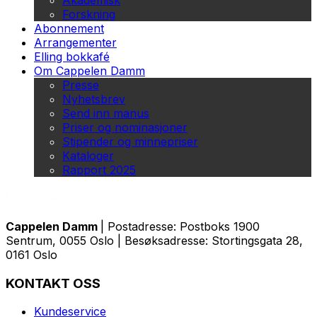
Akademisk
Forskning
Abonnement
Arrangementer
Elling bokkafé
Om Cappelen Damm
Presse
Nyhetsbrev
Send inn manus
Priser og nominasjoner
Stipender og minnepriser
Kataloger
Rapport 2025
Cappelen Damm
| Postadresse: Postboks 1900
Sentrum, 0055 Oslo | Besøksadresse: Stortingsgata 28,
0161 Oslo
KONTAKT OSS
Kundeservice