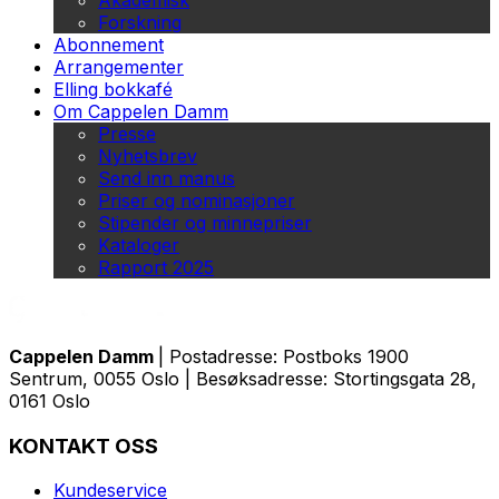
Akademisk
Forskning
Abonnement
Arrangementer
Elling bokkafé
Om Cappelen Damm
Presse
Nyhetsbrev
Send inn manus
Priser og nominasjoner
Stipender og minnepriser
Kataloger
Rapport 2025
Cappelen Damm
| Postadresse: Postboks 1900
Sentrum, 0055 Oslo | Besøksadresse: Stortingsgata 28,
0161 Oslo
KONTAKT OSS
Kundeservice