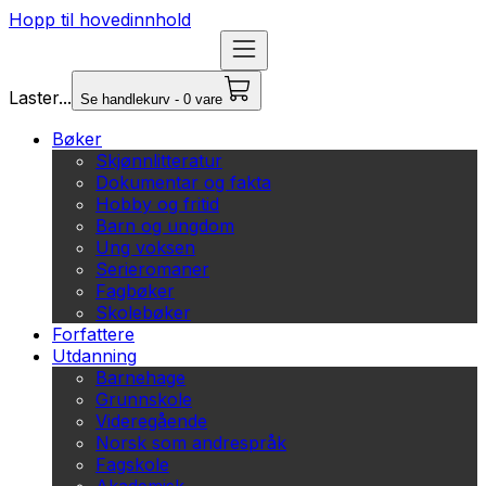
Hopp til hovedinnhold
Laster...
Se handlekurv - 0 vare
Bøker
Skjønnlitteratur
Dokumentar og fakta
Hobby og fritid
Barn og ungdom
Ung voksen
Serieromaner
Fagbøker
Skolebøker
Forfattere
Utdanning
Barnehage
Grunnskole
Videregående
Norsk som andrespråk
Fagskole