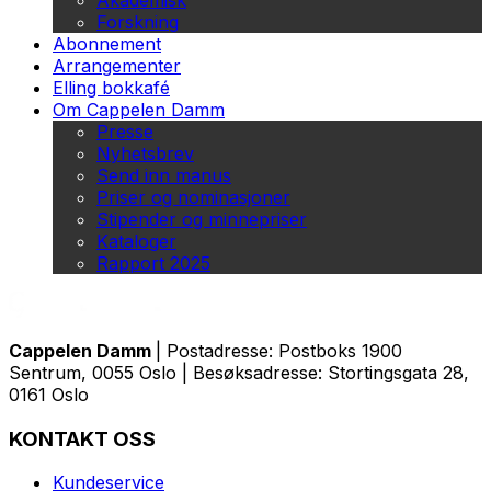
Akademisk
Forskning
Abonnement
Arrangementer
Elling bokkafé
Om Cappelen Damm
Presse
Nyhetsbrev
Send inn manus
Priser og nominasjoner
Stipender og minnepriser
Kataloger
Rapport 2025
Cappelen Damm
| Postadresse: Postboks 1900
Sentrum, 0055 Oslo | Besøksadresse: Stortingsgata 28,
0161 Oslo
KONTAKT OSS
Kundeservice