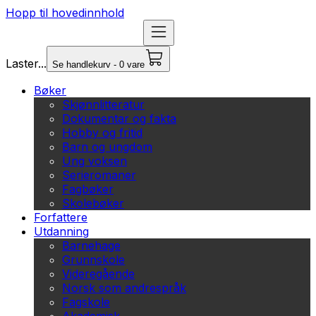
Hopp til hovedinnhold
Laster...
Se handlekurv - 0 vare
Bøker
Skjønnlitteratur
Dokumentar og fakta
Hobby og fritid
Barn og ungdom
Ung voksen
Serieromaner
Fagbøker
Skolebøker
Forfattere
Utdanning
Barnehage
Grunnskole
Videregående
Norsk som andrespråk
Fagskole