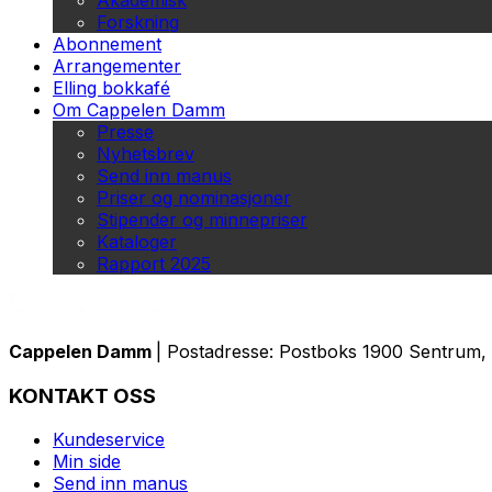
Akademisk
Forskning
Abonnement
Arrangementer
Elling bokkafé
Om Cappelen Damm
Presse
Nyhetsbrev
Send inn manus
Priser og nominasjoner
Stipender og minnepriser
Kataloger
Rapport 2025
Cappelen Damm
| Postadresse: Postboks 1900 Sentrum, 
KONTAKT OSS
Kundeservice
Min side
Send inn manus