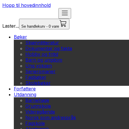
Hopp til hovedinnhold
Laster...
Se handlekurv - 0 vare
Bøker
Skjønnlitteratur
Dokumentar og fakta
Hobby og fritid
Barn og ungdom
Ung voksen
Serieromaner
Fagbøker
Skolebøker
Forfattere
Utdanning
Barnehage
Grunnskole
Videregående
Norsk som andrespråk
Fagskole