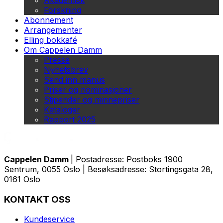
Akademisk
Forskning
Abonnement
Arrangementer
Elling bokkafé
Om Cappelen Damm
Presse
Nyhetsbrev
Send inn manus
Priser og nominasjoner
Stipender og minnepriser
Kataloger
Rapport 2025
Cappelen Damm
| Postadresse: Postboks 1900
Sentrum, 0055 Oslo | Besøksadresse: Stortingsgata 28,
0161 Oslo
KONTAKT OSS
Kundeservice