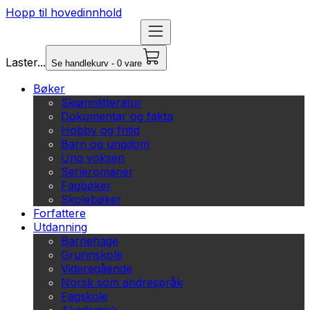
Hopp til hovedinnhold
Laster...
Se handlekurv - 0 vare
Bøker
Skjønnlitteratur
Dokumentar og fakta
Hobby og fritid
Barn og ungdom
Ung voksen
Serieromaner
Fagbøker
Skolebøker
Forfattere
Utdanning
Barnehage
Grunnskole
Videregående
Norsk som andrespråk
Fagskole