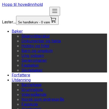
Hopp til hovedinnhold
Laster...
Se handlekurv - 0 vare
Bøker
Skjønnlitteratur
Dokumentar og fakta
Hobby og fritid
Barn og ungdom
Ung voksen
Serieromaner
Fagbøker
Skolebøker
Forfattere
Utdanning
Barnehage
Grunnskole
Videregående
Norsk som andrespråk
Fagskole