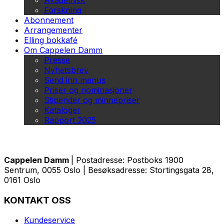
Akademisk
Forskning
Abonnement
Arrangementer
Elling bokkafé
Om Cappelen Damm
Presse
Nyhetsbrev
Send inn manus
Priser og nominasjoner
Stipender og minnepriser
Kataloger
Rapport 2025
Cappelen Damm
| Postadresse: Postboks 1900
Sentrum, 0055 Oslo | Besøksadresse: Stortingsgata 28,
0161 Oslo
KONTAKT OSS
Kundeservice