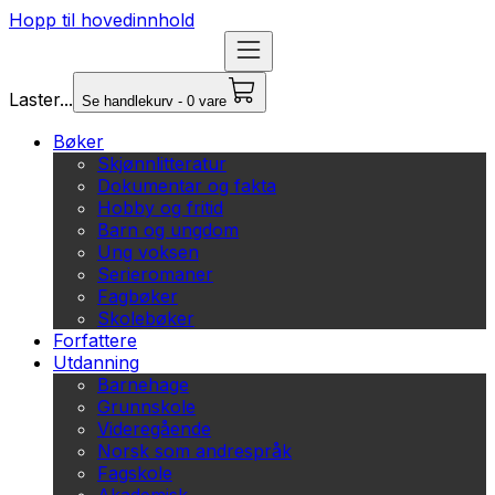
Hopp til hovedinnhold
Laster...
Se handlekurv - 0 vare
Bøker
Skjønnlitteratur
Dokumentar og fakta
Hobby og fritid
Barn og ungdom
Ung voksen
Serieromaner
Fagbøker
Skolebøker
Forfattere
Utdanning
Barnehage
Grunnskole
Videregående
Norsk som andrespråk
Fagskole