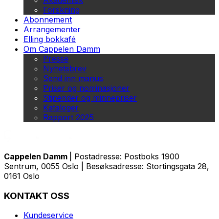
Akademisk
Forskning
Abonnement
Arrangementer
Elling bokkafé
Om Cappelen Damm
Presse
Nyhetsbrev
Send inn manus
Priser og nominasjoner
Stipender og minnepriser
Kataloger
Rapport 2025
Cappelen Damm
| Postadresse: Postboks 1900
Sentrum, 0055 Oslo | Besøksadresse: Stortingsgata 28,
0161 Oslo
KONTAKT OSS
Kundeservice