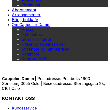
Akademisk
Forskning
Abonnement
Arrangementer
Elling bokkafé
Om Cappelen Damm
Presse
Nyhetsbrev
Send inn manus
Priser og nominasjoner
Stipender og minnepriser
Kataloger
Rapport 2025
Cappelen Damm
| Postadresse: Postboks 1900
Sentrum, 0055 Oslo | Besøksadresse: Stortingsgata 28,
0161 Oslo
KONTAKT OSS
Kundeservice