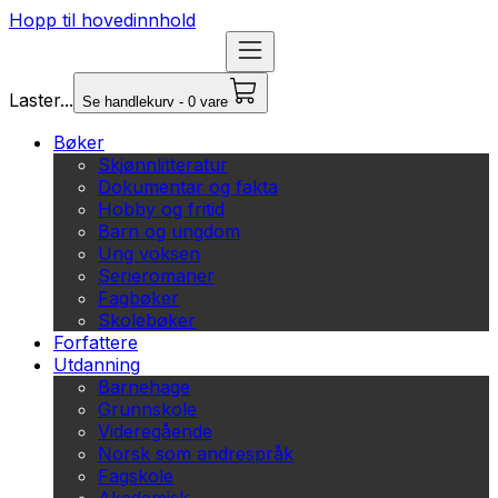
Hopp til hovedinnhold
Laster...
Se handlekurv - 0 vare
Bøker
Skjønnlitteratur
Dokumentar og fakta
Hobby og fritid
Barn og ungdom
Ung voksen
Serieromaner
Fagbøker
Skolebøker
Forfattere
Utdanning
Barnehage
Grunnskole
Videregående
Norsk som andrespråk
Fagskole