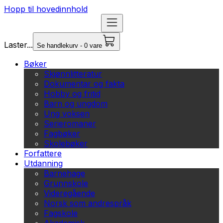
Hopp til hovedinnhold
Laster...
Se handlekurv - 0 vare
Bøker
Skjønnlitteratur
Dokumentar og fakta
Hobby og fritid
Barn og ungdom
Ung voksen
Serieromaner
Fagbøker
Skolebøker
Forfattere
Utdanning
Barnehage
Grunnskole
Videregående
Norsk som andrespråk
Fagskole