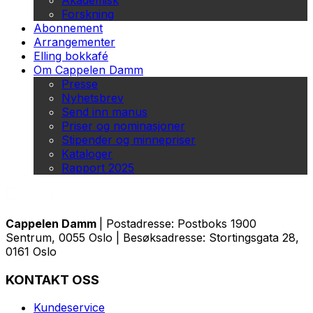
Akademisk
Forskning
Abonnement
Arrangementer
Elling bokkafé
Om Cappelen Damm
Presse
Nyhetsbrev
Send inn manus
Priser og nominasjoner
Stipender og minnepriser
Kataloger
Rapport 2025
Cappelen Damm
| Postadresse: Postboks 1900
Sentrum, 0055 Oslo | Besøksadresse: Stortingsgata 28,
0161 Oslo
KONTAKT OSS
Kundeservice