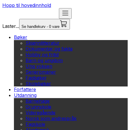
Hopp til hovedinnhold
Laster...
Se handlekurv - 0 vare
Bøker
Skjønnlitteratur
Dokumentar og fakta
Hobby og fritid
Barn og ungdom
Ung voksen
Serieromaner
Fagbøker
Skolebøker
Forfattere
Utdanning
Barnehage
Grunnskole
Videregående
Norsk som andrespråk
Fagskole