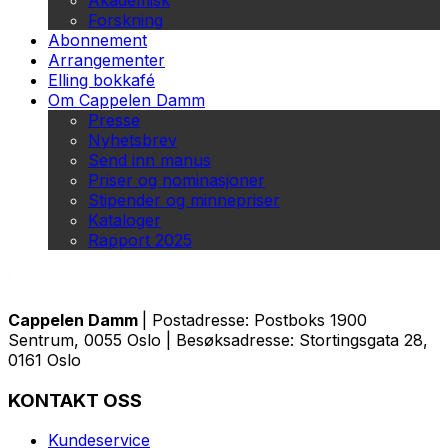
Akademisk
Forskning
Abonnement
Arrangementer
Elling bokkafé
Om Cappelen Damm
Presse
Nyhetsbrev
Send inn manus
Priser og nominasjoner
Stipender og minnepriser
Kataloger
Rapport 2025
Cappelen Damm
| Postadresse: Postboks 1900
Sentrum, 0055 Oslo | Besøksadresse: Stortingsgata 28,
0161 Oslo
KONTAKT OSS
Kundeservice