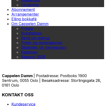
Akademisk
Forskning
Abonnement
Arrangementer
Elling bokkafé
Om Cappelen Damm
Presse
Nyhetsbrev
Send inn manus
Priser og nominasjoner
Stipender og minnepriser
Kataloger
Rapport 2025
Cappelen Damm
| Postadresse: Postboks 1900
Sentrum, 0055 Oslo | Besøksadresse: Stortingsgata 28,
0161 Oslo
KONTAKT OSS
Kundeservice