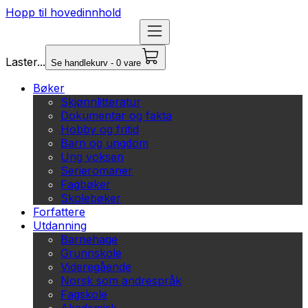
Hopp til hovedinnhold
Laster...
Se handlekurv - 0 vare
Bøker
Skjønnlitteratur
Dokumentar og fakta
Hobby og fritid
Barn og ungdom
Ung voksen
Serieromaner
Fagbøker
Skolebøker
Forfattere
Utdanning
Barnehage
Grunnskole
Videregående
Norsk som andrespråk
Fagskole