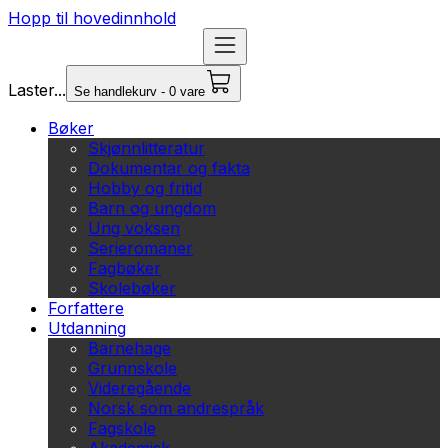
Hopp til hovedinnhold
Laster...
Se handlekurv - 0 vare
Bøker
Skjønnlitteratur
Dokumentar og fakta
Hobby og fritid
Barn og ungdom
Ung voksen
Serieromaner
Fagbøker
Skolebøker
Forfattere
Utdanning
Barnehage
Grunnskole
Videregående
Norsk som andrespråk
Fagskole