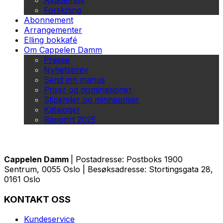
Akademisk
Forskning
Abonnement
Arrangementer
Elling bokkafé
Om Cappelen Damm
Presse
Nyhetsbrev
Send inn manus
Priser og nominasjoner
Stipender og minnepriser
Kataloger
Rapport 2025
Cappelen Damm
| Postadresse: Postboks 1900
Sentrum, 0055 Oslo | Besøksadresse: Stortingsgata 28,
0161 Oslo
KONTAKT OSS
Kundeservice