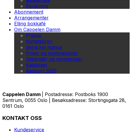
Akademisk
Forskning
Abonnement
Arrangementer
Elling bokkafé
Om Cappelen Damm
Presse
Nyhetsbrev
Send inn manus
Priser og nominasjoner
Stipender og minnepriser
Kataloger
Rapport 2025
Cappelen Damm
| Postadresse: Postboks 1900
Sentrum, 0055 Oslo | Besøksadresse: Stortingsgata 28,
0161 Oslo
KONTAKT OSS
Kundeservice