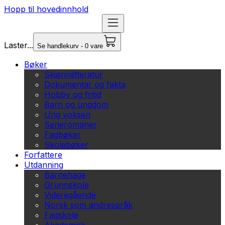
Hopp til hovedinnhold
Laster...
Se handlekurv - 0 vare
Bøker
Skjønnlitteratur
Dokumentar og fakta
Hobby og fritid
Barn og ungdom
Ung voksen
Serieromaner
Fagbøker
Skolebøker
Forfattere
Utdanning
Barnehage
Grunnskole
Videregående
Norsk som andrespråk
Fagskole