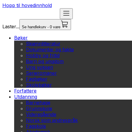
Hopp til hovedinnhold
Laster...
Se handlekurv - 0 vare
Bøker
Skjønnlitteratur
Dokumentar og fakta
Hobby og fritid
Barn og ungdom
Ung voksen
Serieromaner
Fagbøker
Skolebøker
Forfattere
Utdanning
Barnehage
Grunnskole
Videregående
Norsk som andrespråk
Fagskole