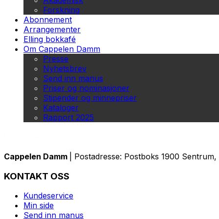
Akademisk
Forskning
Abonnement
Arrangementer
Elling bokkafé
Om Cappelen Damm
Presse
Nyhetsbrev
Send inn manus
Priser og nominasjoner
Stipender og minnepriser
Kataloger
Rapport 2025
Cappelen Damm
| Postadresse: Postboks 1900 Sentrum, 
KONTAKT OSS
Kundeservice
Min side
Send inn manus