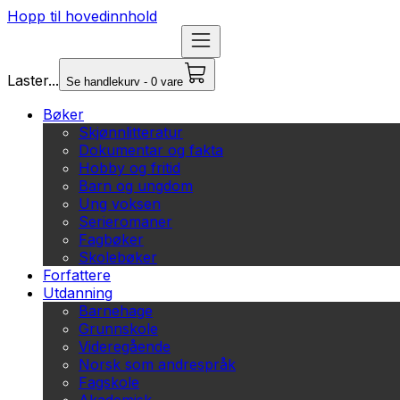
Hopp til hovedinnhold
Laster...
Se handlekurv - 0 vare
Bøker
Skjønnlitteratur
Dokumentar og fakta
Hobby og fritid
Barn og ungdom
Ung voksen
Serieromaner
Fagbøker
Skolebøker
Forfattere
Utdanning
Barnehage
Grunnskole
Videregående
Norsk som andrespråk
Fagskole