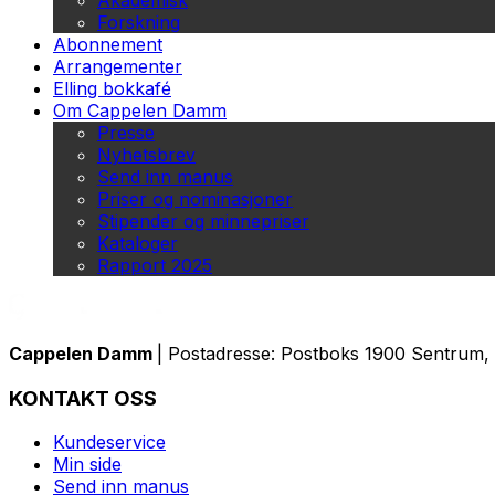
Akademisk
Forskning
Abonnement
Arrangementer
Elling bokkafé
Om Cappelen Damm
Presse
Nyhetsbrev
Send inn manus
Priser og nominasjoner
Stipender og minnepriser
Kataloger
Rapport 2025
Cappelen Damm
| Postadresse: Postboks 1900 Sentrum, 
KONTAKT OSS
Kundeservice
Min side
Send inn manus