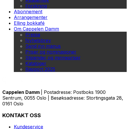
Akademisk
Forskning
Abonnement
Arrangementer
Elling bokkafé
Om Cappelen Damm
Presse
Nyhetsbrev
Send inn manus
Priser og nominasjoner
Stipender og minnepriser
Kataloger
Rapport 2025
Cappelen Damm
| Postadresse: Postboks 1900
Sentrum, 0055 Oslo | Besøksadresse: Stortingsgata 28,
0161 Oslo
KONTAKT OSS
Kundeservice