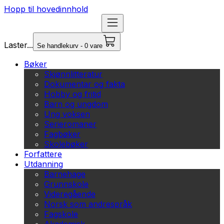
Hopp til hovedinnhold
Laster...
Se handlekurv - 0 vare
Bøker
Skjønnlitteratur
Dokumentar og fakta
Hobby og fritid
Barn og ungdom
Ung voksen
Serieromaner
Fagbøker
Skolebøker
Forfattere
Utdanning
Barnehage
Grunnskole
Videregående
Norsk som andrespråk
Fagskole