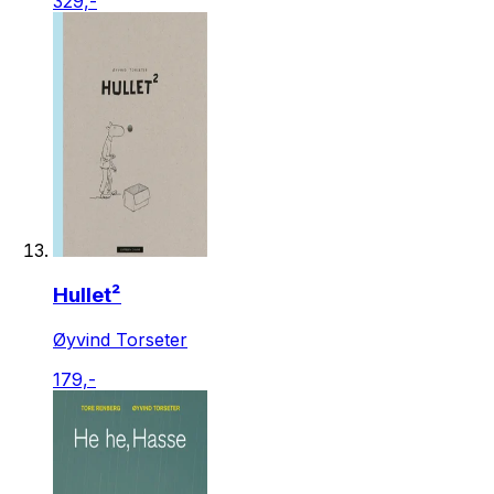
329,-
Hullet²
Øyvind Torseter
179,-