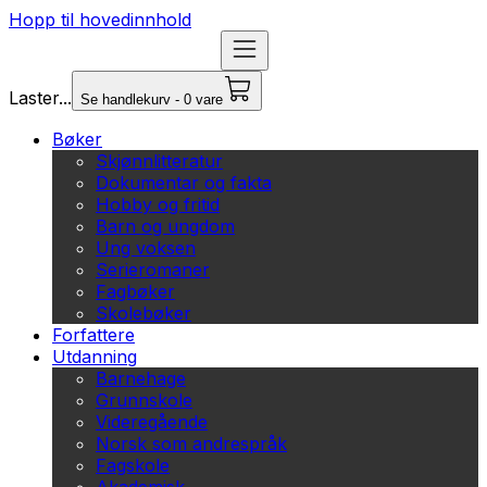
Hopp til hovedinnhold
Laster...
Se handlekurv - 0 vare
Bøker
Skjønnlitteratur
Dokumentar og fakta
Hobby og fritid
Barn og ungdom
Ung voksen
Serieromaner
Fagbøker
Skolebøker
Forfattere
Utdanning
Barnehage
Grunnskole
Videregående
Norsk som andrespråk
Fagskole