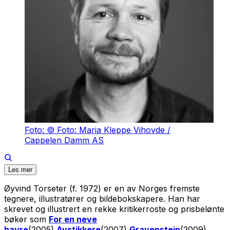
Foto: © Foto: Maria Kleppe Vihovde /
Cappelen Damm AS
Les mer
Øyvind Torseter (f. 1972) er en av Norges fremste
tegnere, illustratører og bildebokskapere. Han har
skrevet og illustrert en rekke kritikerroste og prisbelønte
bøker som
For en neve
havre
(2005),
Avstikkere
(2007),
Gravenstein
(2009)
,