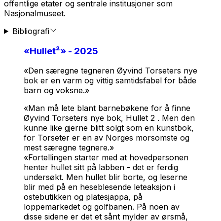
offentlige etater og sentrale institusjoner som
Nasjonalmuseet.
Bibliografi
«
Hullet²
» - 2025
«Den særegne tegneren Øyvind Torseters nye
bok er en varm og vittig samtidsfabel for både
barn og voksne.»
«Man må lete blant barnebøkene for å finne
Øyvind Torseters nye bok,
Hullet 2
. Men den
kunne like gjerne blitt solgt som en kunstbok,
for Torseter er en av Norges morsomste og
mest særegne tegnere.»
«Fortellingen starter med at hovedpersonen
henter hullet sitt på labben - det er ferdig
undersøkt. Men hullet blir borte, og leserne
blir med på en heseblesende leteaksjon i
ostebutikken og platesjappa, på
loppemarkedet og golfbanen. På noen av
disse sidene er det et sånt mylder av ørsmå,