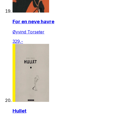
For en neve havre
Øyvind Torseter
329,-
Hullet