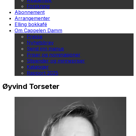
Akademisk
Forskning
Abonnement
Arrangementer
Elling bokkafé
Om Cappelen Damm
Presse
Nyhetsbrev
Send inn manus
Priser og nominasjoner
Stipender og minnepriser
Kataloger
Rapport 2025
Øyvind Torseter