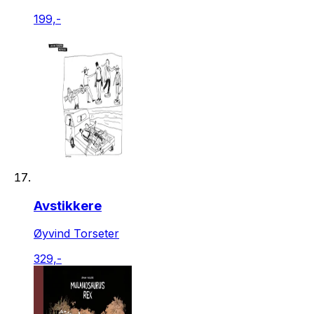
199,-
Avstikkere
Øyvind Torseter
329,-