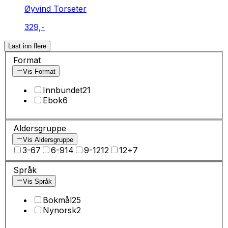
Øyvind Torseter
329,-
Last inn flere
Format
Vis Format
Innbundet
21
Ebok
6
Aldersgruppe
Vis Aldersgruppe
3-6
7
6-9
14
9-12
12
12+
7
Språk
Vis Språk
Bokmål
25
Nynorsk
2