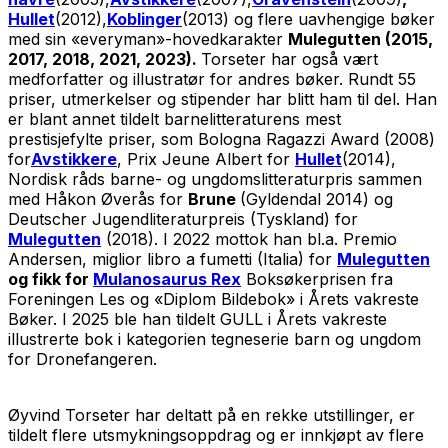
Hullet
(2012),
Koblinger
(2013) og flere uavhengige bøker
med sin «everyman»-hovedkarakter
Mulegutten (2015,
2017, 2018, 2021, 2023).
Torseter har også vært
medforfatter og illustratør for andres bøker. Rundt 55
priser, utmerkelser og stipender har blitt ham til del. Han
er blant annet tildelt barnelitteraturens mest
prestisjefylte priser, som Bologna Ragazzi Award (2008)
for
Avstikkere
,
Prix Jeune Albert for
Hullet
(2014),
Nordisk råds barne- og ungdomslitteraturpris sammen
med Håkon Øverås for
Brune
(Gyldendal 2014) og
Deutscher Jugendliteraturpreis (Tyskland) for
Mulegutten
(2018). I 2022 mottok han bl.a.
Premio
Andersen,
miglior libro a fumetti (Italia) for
Mulegutten
og fikk for
Mulanosaurus Rex
Boksøkerprisen fra
Foreningen Les og «Diplom Bildebok» i Årets vakreste
Bøker. I 2025 ble han tildelt GULL i Årets vakreste
illustrerte bok i kategorien tegneserie barn og ungdom
for
Dronefangeren.
Øyvind Torseter har deltatt på en rekke utstillinger, er
tildelt flere utsmykningsoppdrag og er innkjøpt av flere