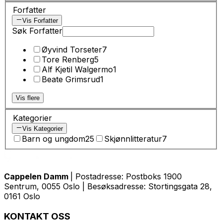
Forfatter
Vis Forfatter
Søk Forfatter
Øyvind Torseter
7
Tore Renberg
5
Alf Kjetil Walgermo
1
Beate Grimsrud
1
Vis flere
Kategorier
Vis Kategorier
Barn og ungdom
25
Skjønnlitteratur
7
Cappelen Damm
| Postadresse: Postboks 1900
Sentrum, 0055 Oslo | Besøksadresse: Stortingsgata 28,
0161 Oslo
KONTAKT OSS