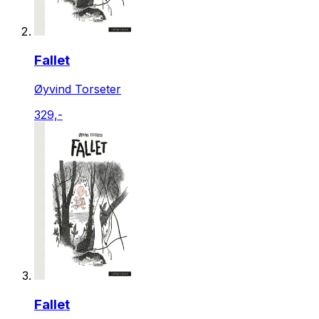
Fallet
Øyvind Torseter
329,-
Fallet