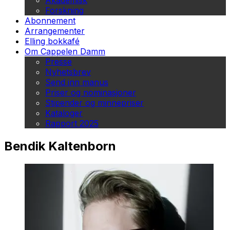
Akademisk
Forskning
Abonnement
Arrangementer
Elling bokkafé
Om Cappelen Damm
Presse
Nyhetsbrev
Send inn manus
Priser og nominasjoner
Stipender og minnepriser
Kataloger
Rapport 2025
Bendik Kaltenborn