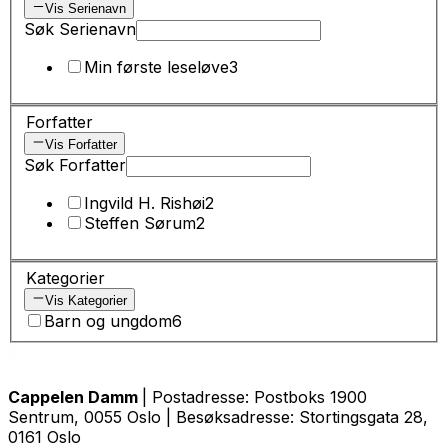
Vis Serienavn
Søk Serienavn
Min første leseløve
3
Forfatter
Vis Forfatter
Søk Forfatter
Ingvild H. Rishøi
2
Steffen Sørum
2
Kategorier
Vis Kategorier
Barn og ungdom
6
Cappelen Damm
| Postadresse: Postboks 1900
Sentrum, 0055 Oslo | Besøksadresse: Stortingsgata 28,
0161 Oslo