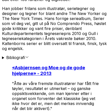
Han jobber frilans som illustratør, serietegner og
designer og tegner for blant andre The New Yorker og
The New York Times. Hans forrige seriealbum, Serier
som vil deg vel, gitt ut på No Comprendo Press, høstet
gode kritikker og vant fire priser, deriblant
Kulturdepartementets tegneseriepris 2010 og Gull i
tegneseriekategorien i Årets vakreste bøker 2010.
Kaltenborns serier er blitt oversatt til fransk, finsk, tysk
og engelsk.
Bibliografi
«
Asbjørnsen og Moe og de gode
hjelperne
» - 2013
"Åtte av våre fremste illustratører har fått frie
tøyler, resultatet er utmerket – og ganske
oppsiktsvekkende, om man kjenner etter i
organet som forventer det klassiske (jeg vet
ikke hvor det er, men det merkes innvendig
når det blir aktivert)."