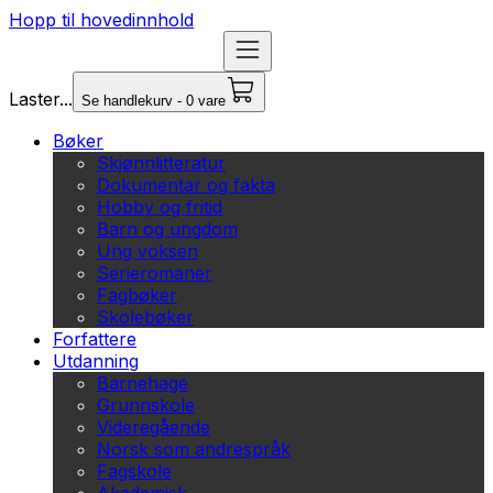
Hopp til hovedinnhold
Laster...
Se handlekurv - 0 vare
Bøker
Skjønnlitteratur
Dokumentar og fakta
Hobby og fritid
Barn og ungdom
Ung voksen
Serieromaner
Fagbøker
Skolebøker
Forfattere
Utdanning
Barnehage
Grunnskole
Videregående
Norsk som andrespråk
Fagskole