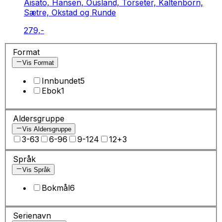
Aisato, Hansen, Ousland, Torseter, Kaltenborn,
Sætre, Okstad og Runde
279,-
Format
Vis Format
Innbundet
5
Ebok
1
Aldersgruppe
Vis Aldersgruppe
3-6
3
6-9
6
9-12
4
12+
3
Språk
Vis Språk
Bokmål
6
Serienavn