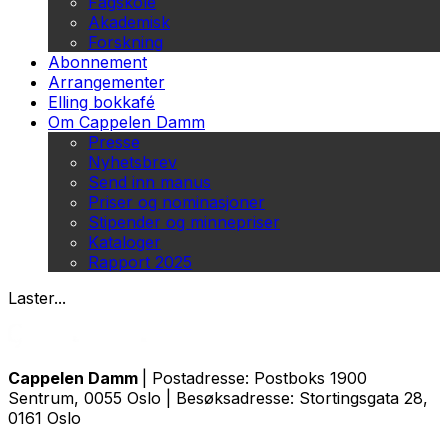
Fagskole
Akademisk
Forskning
Abonnement
Arrangementer
Elling bokkafé
Om Cappelen Damm
Presse
Nyhetsbrev
Send inn manus
Priser og nominasjoner
Stipender og minnepriser
Kataloger
Rapport 2025
Laster...
Cappelen Damm
| Postadresse: Postboks 1900
Sentrum, 0055 Oslo | Besøksadresse: Stortingsgata 28,
0161 Oslo