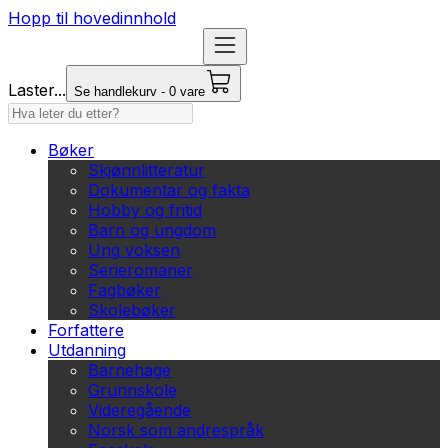
Hopp til hovedinnhold
Laster...
Se handlekurv - 0 vare
Bøker
Skjønnlitteratur
Dokumentar og fakta
Hobby og fritid
Barn og ungdom
Ung voksen
Serieromaner
Fagbøker
Skolebøker
Forfattere
Utdanning
Barnehage
Grunnskole
Videregående
Norsk som andrespråk