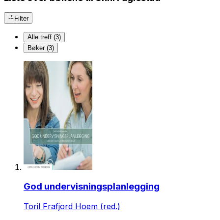
Filter
Alle treff (3)
Bøker (3)
God undervisningsplanlegging
Toril Frafjord Hoem (red.)