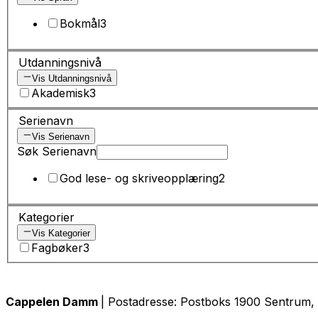
Bokmål
3
Utdanningsnivå
Vis Utdanningsnivå
Akademisk
3
Serienavn
Vis Serienavn
Søk Serienavn
God lese- og skriveopplæring
2
Kategorier
Vis Kategorier
Fagbøker
3
Cappelen Damm
| Postadresse: Postboks 1900 Sentrum, 