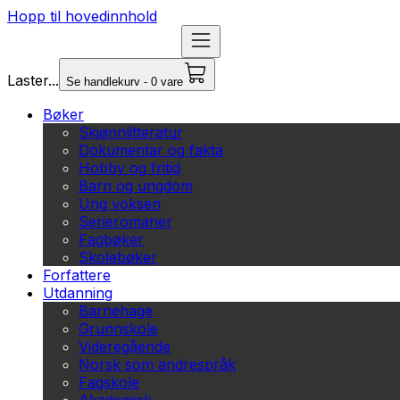
Hopp til hovedinnhold
Laster...
Se handlekurv - 0 vare
Bøker
Skjønnlitteratur
Dokumentar og fakta
Hobby og fritid
Barn og ungdom
Ung voksen
Serieromaner
Fagbøker
Skolebøker
Forfattere
Utdanning
Barnehage
Grunnskole
Videregående
Norsk som andrespråk
Fagskole