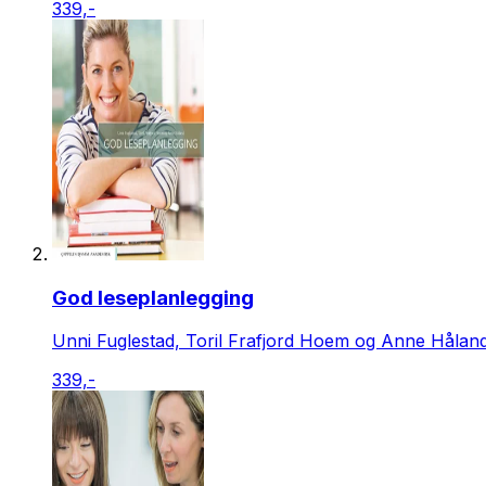
339,-
God leseplanlegging
Unni Fuglestad, Toril Frafjord Hoem og Anne Hålan
339,-