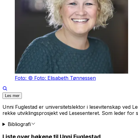
Foto: © Foto: Elisabeth Tønnessen
Les mer
Unni Fuglestad er universitetslektor i lesevitenskap ved 
rekke utviklingsprosjekt ved Lesesenteret. Som leder f
Bibliografi
Liste over bøkene til Unni Fuglestad