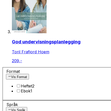
God undervisningsplanlegging
Toril Frafjord Hoem
209,-
Format
Vis Format
Heftet
2
Ebok
1
Språk
Vis Språk