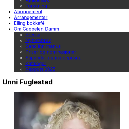
Akademisk
Forskning
Abonnement
Arrangementer
Elling bokkafé
Om Cappelen Damm
Presse
Nyhetsbrev
Send inn manus
Priser og nominasjoner
Stipender og minnepriser
Kataloger
Rapport 2025
Unni Fuglestad