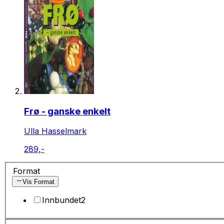
Frø - ganske enkelt
Ulla Hasselmark
289,-
Format
Vis Format
Innbundet
2