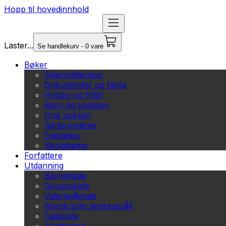
Hopp til hovedinnhold
Laster...
Se handlekurv - 0 vare
Bøker
Skjønnlitteratur
Dokumentar og fakta
Hobby og fritid
Barn og ungdom
Ung voksen
Serieromaner
Fagbøker
Skolebøker
Forfattere
Utdanning
Barnehage
Grunnskole
Videregående
Norsk som andrespråk
Fagskole