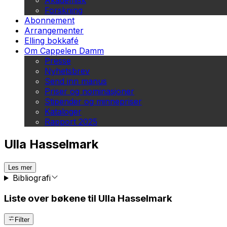
Akademisk
Forskning
Abonnement
Arrangementer
Elling bokkafé
Om Cappelen Damm
Presse
Nyhetsbrev
Send inn manus
Priser og nominasjoner
Stipender og minnepriser
Kataloger
Rapport 2025
Ulla Hasselmark
Les mer
Bibliografi
Liste over bøkene til Ulla Hasselmark
Filter