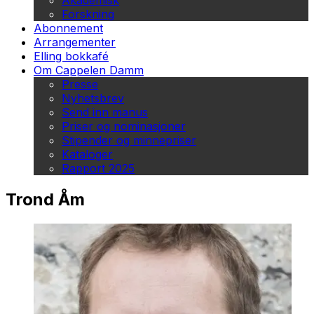
Akademisk
Forskning
Abonnement
Arrangementer
Elling bokkafé
Om Cappelen Damm
Presse
Nyhetsbrev
Send inn manus
Priser og nominasjoner
Stipender og minnepriser
Kataloger
Rapport 2025
Trond Åm