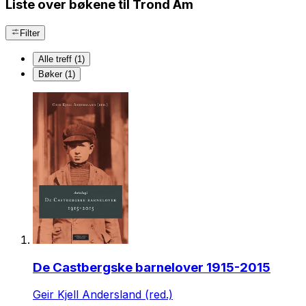
Liste over bøkene til Trond Åm
Filter
Alle treff (1)
Bøker (1)
De Castbergske barnelover 1915-2015
Geir Kjell Andersland (red.)