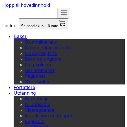
Hopp til hovedinnhold
Laster...
Se handlekurv - 0 vare
Bøker
Skjønnlitteratur
Dokumentar og fakta
Hobby og fritid
Barn og ungdom
Ung voksen
Serieromaner
Fagbøker
Skolebøker
Forfattere
Utdanning
Barnehage
Grunnskole
Videregående
Norsk som andrespråk
Fagskole