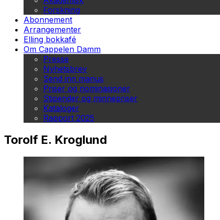
Akademisk
Forskning
Abonnement
Arrangementer
Elling bokkafé
Om Cappelen Damm
Presse
Nyhetsbrev
Send inn manus
Priser og nominasjoner
Stipender og minnepriser
Kataloger
Rapport 2025
Torolf E. Kroglund