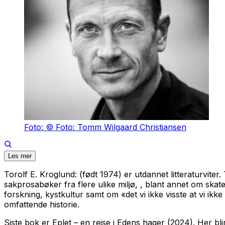
Foto: © Foto: Tomm Wilgaard Christiansen
Les mer
Torolf E. Kroglund: (født 1974) er utdannet litteraturviter.
sakprosabøker fra flere ulike miljø, , blant annet om skat
forskning, kystkultur samt om «det vi ikke visste at vi ik
omfattende historie.
Siste bok er Eplet – en reise i Edens hager (2024). Her bli