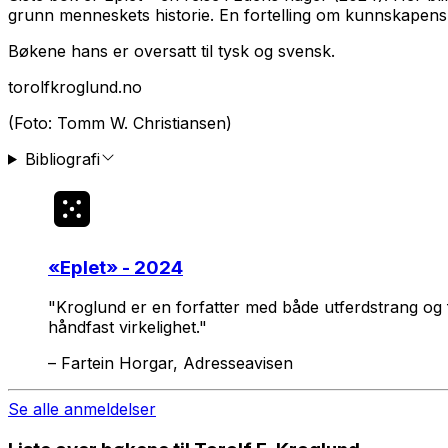
grunn menneskets historie. En fortelling om kunnskapens f
Bøkene hans er oversatt til tysk og svensk.
torolfkroglund.no
(Foto: Tomm W. Christiansen)
Bibliografi
«
Eplet
» - 2024
"Kroglund er en forfatter med både utferdstrang og føl
håndfast virkelighet."
–
Fartein Horgar, Adresseavisen
Se alle anmeldelser