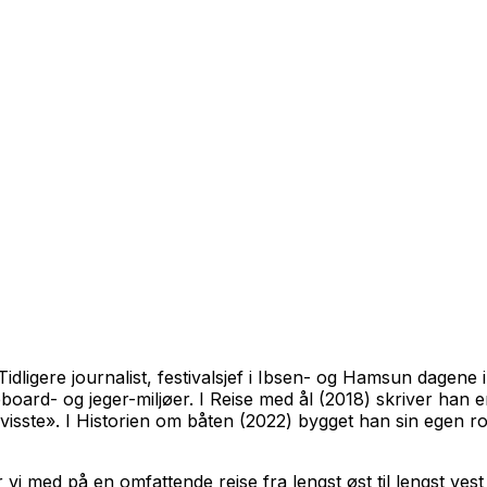
 Tidligere journalist, festivalsjef i Ibsen- og Hamsun dagene 
eboard- og jeger-miljøer. I Reise med ål (2018) skriver han
ke visste». I Historien om båten (2022) bygget han sin egen
r vi med på en omfattende reise fra lengst øst til lengst ve