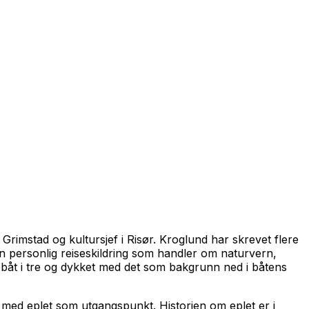
i Grimstad og kultursjef i Risør. Kroglund har skrevet flere
 en personlig reiseskildring som handler om naturvern,
 robåt i tre og dykket med det som bakgrunn ned i båtens
st med eplet som utgangspunkt. Historien om eplet er i