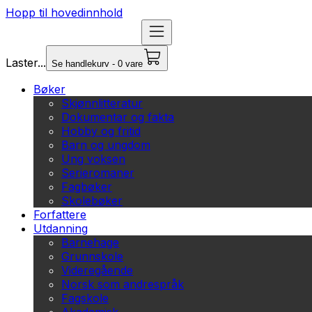
Hopp til hovedinnhold
Laster...
Se handlekurv - 0 vare
Bøker
Skjønnlitteratur
Dokumentar og fakta
Hobby og fritid
Barn og ungdom
Ung voksen
Serieromaner
Fagbøker
Skolebøker
Forfattere
Utdanning
Barnehage
Grunnskole
Videregående
Norsk som andrespråk
Fagskole