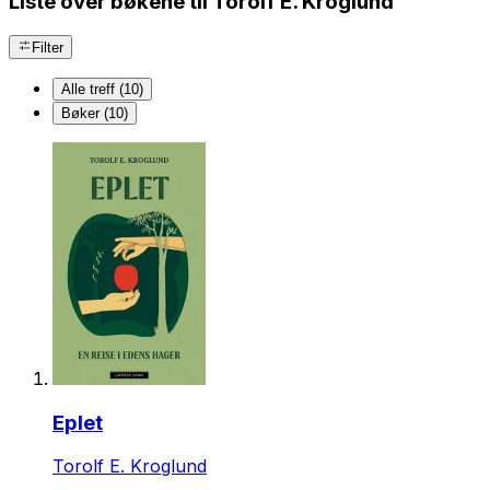
Liste over bøkene til Torolf E. Kroglund
Filter
Alle treff (10)
Bøker (10)
Eplet
Torolf E. Kroglund