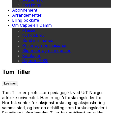
Akademisk
Forskning
Abonnement
Arrangementer
Elling bokkafé
Om Cappelen Damm
Presse
Nyhetsbrev
Send inn manus
Priser og nominasjoner
Stipender og minnepriser
Kataloger
Rapport 2025
Tom Tiller
Les mer
Tom Tiller er professor i pedagogikk ved UiT Norges
arktiske universitet. Han er også forskningsleder for
Nordisk senter for aksjonsforskning og aksjonslæring
samme sted, og har en delstilling som forskningsleder i
Framtiden i våre hender. Tiller har publisert en rekke