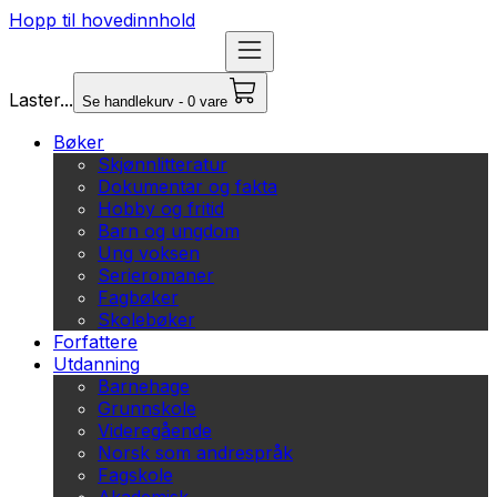
Hopp til hovedinnhold
Laster...
Se handlekurv - 0 vare
Bøker
Skjønnlitteratur
Dokumentar og fakta
Hobby og fritid
Barn og ungdom
Ung voksen
Serieromaner
Fagbøker
Skolebøker
Forfattere
Utdanning
Barnehage
Grunnskole
Videregående
Norsk som andrespråk
Fagskole